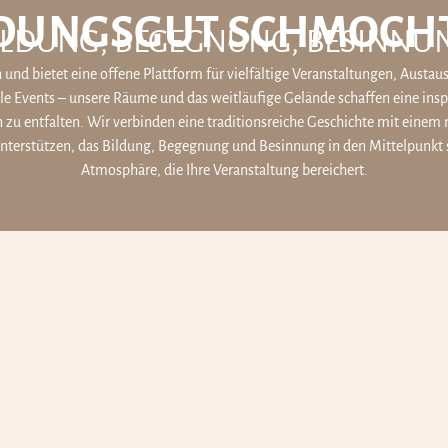
LDUNGSGUT SCHMOCHT
ILDUNG, BEGEGNUNG, BESINNU
und bietet eine offene Plattform für vielfältige Veranstaltungen, Austa
le Events – unsere Räume und das weitläufige Gelände schaffen eine in
u entfalten. Wir verbinden eine traditionsreiche Geschichte mit einem
nterstützen, das Bildung, Begegnung und Besinnung in den Mittelpunkt s
Atmosphäre, die Ihre Veranstaltung bereichert.